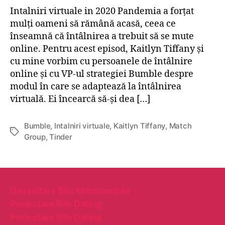
i
Intalniri virtuale in 2020 Pandemia a forțat
n
mulți oameni să rămână acasă, ceea ce
ă
înseamnă că întâlnirea a trebuit să se mute
e
x
online. Pentru acest episod, Kaitlyn Tiffany și
p
cu mine vorbim cu persoanele de întâlnire
a
online și cu VP-ul strategiei Bumble despre
n
modul în care se adaptează la întâlnirea
s
virtuală. Ei încearcă să-și dea […]
i
u
n
Bumble
,
Intalniri virtuale
,
Kaitlyn Tiffany
,
Match
E
e
Group
,
Tinder
t
,
i
d
c
a
h
r
e
Dezvoltare Site Matrimoniale
u
t
t
Proiectare Site Dating
e
i
Proiectare Site Dating
l