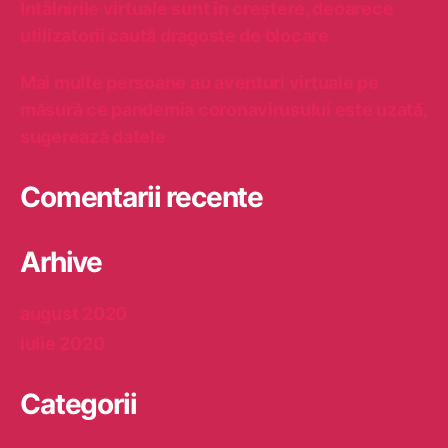
Întâlnirile virtuale sunt în creștere, deoarece
u
utilizatorii caută dragoste de blocare
f
i
c
Mai multe persoane au aventuri virtuale pe
i
măsură ce pandemia coronavirusului este uzată,
e
sugerează datele
n
t
Comentarii recente
Arhive
august 2020
iulie 2020
Categorii