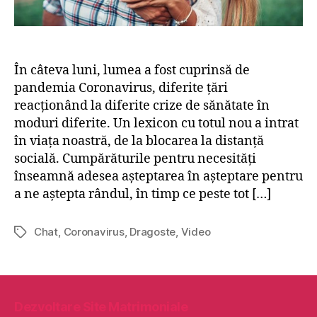
t
o
i
n
m
a
p
v
u
În câteva luni, lumea a fost cuprinsă de
i
l
r
pandemia Coronavirus, diferite țări
c
u
reacționând la diferite crize de sănătate în
o
s
moduri diferite. Un lexicon cu totul nou a intrat
r
u
în viața noastră, de la blocarea la distanță
o
l
socială. Cumpărăturile pentru necesități
n
u
înseamnă adesea așteptarea în așteptare pentru
a
i
v
a ne aștepta rândul, în timp ce peste tot […]
e
i
s
r
t
Chat
,
Coronavirus
,
Dragoste
,
Video
E
u
e
t
s
u
i
u
z
c
l
a
h
u
t
Dezvoltare Site Matrimoniale
e
i