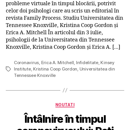
n
probleme virtuale în timpul blocării, potrivit
e
celor doi psihologi care au scris un editorial în
a
revista Family Process. Studiu Universitatea din
u
Tennessee Knoxville, Kristina Coop Gordon și
a
Erica A. Mitchell În articolul din 3 iulie,
v
psihologii de la Universitatea din Tennessee
e
n
Knoxville, Kristina Coop Gordon și Erica A. […]
t
u
Coronavirus
,
Erica A. Mitchell
,
Infidelitate
,
Kinsey
r
Institute
,
Kristina Coop Gordon
,
Universitatea din
E
i
Tennessee Knoxville
t
v
i
i
c
r
h
t
e
C
u
NOUTATI
t
a
a
e
Întâlnire în timpul
t
l
e
e
g
p