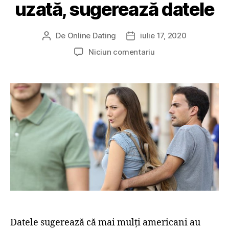
uzată, sugerează datele
De
Online Dating
iulie 17, 2020
A
D
u
a
l
Niciun comentariu
t
t
a
o
ă
M
r
a
a
a
r
i
r
t
m
t
i
u
i
c
l
c
o
t
o
l
e
l
p
e
r
s
o
a
Datele sugerează că mai mulți americani au