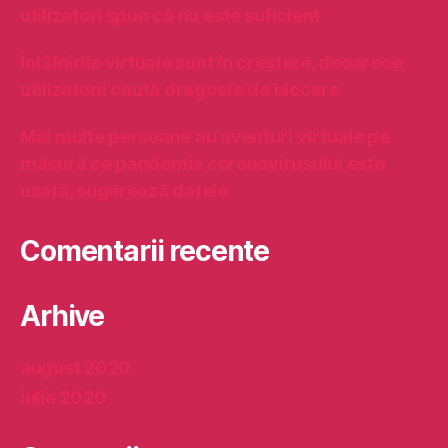
r
utilizatori spun că nu este suficient
-
o
Întâlnirile virtuale sunt în creștere, deoarece
p
utilizatorii caută dragoste de blocare
a
n
Mai multe persoane au aventuri virtuale pe
d
măsură ce pandemia coronavirusului este
e
m
uzată, sugerează datele
i
e
Comentarii recente
?
Arhive
august 2020
iulie 2020