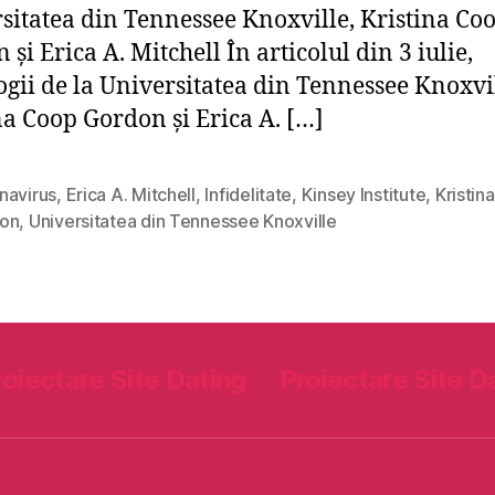
sitatea din Tennessee Knoxville, Kristina Co
și Erica A. Mitchell În articolul din 3 iulie,
ogii de la Universitatea din Tennessee Knoxvil
na Coop Gordon și Erica A. […]
navirus
,
Erica A. Mitchell
,
Infidelitate
,
Kinsey Institute
,
Kristin
on
,
Universitatea din Tennessee Knoxville
roiectare Site Dating
Proiectare Site D