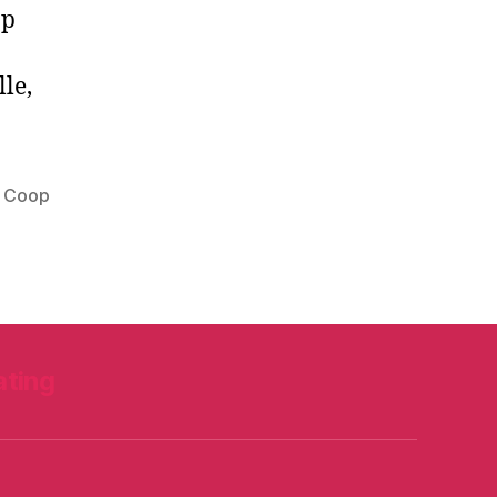
op
le,
a Coop
ating