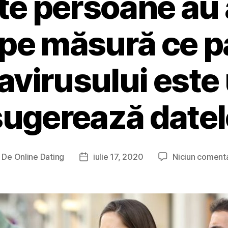
te persoane au 
e pe măsură ce 
avirusului este 
sugerează datel
De
Online Dating
iulie 17, 2020
Niciun comenta
utor
Dată
ticol
articol