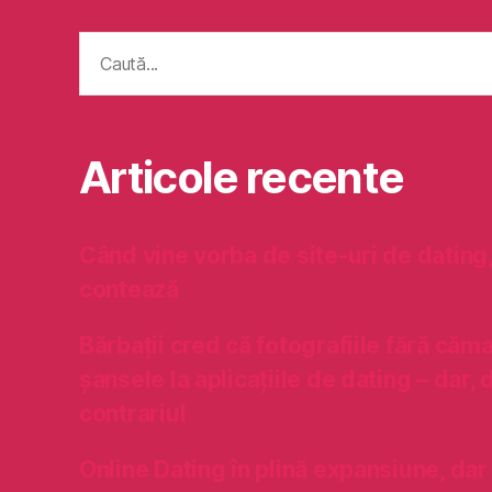
Caută
după:
Articole recente
Când vine vorba de site-uri de dating
contează
Bărbații cred că fotografiile fără căm
șansele la aplicațiile de dating – dar, 
contrariul
Online Dating în plină expansiune, dar 