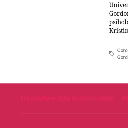
Univer
Gordon 
psihol
Kristi
Coro
Etichete
Gord
Dezvoltare Site Matrimoniale
P