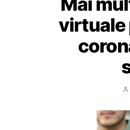
Mai mul
virtual
coron
A
ar