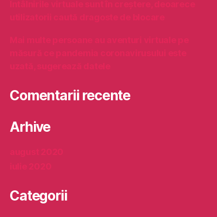
Întâlnirile virtuale sunt în creștere, deoarece
u
utilizatorii caută dragoste de blocare
f
i
c
Mai multe persoane au aventuri virtuale pe
i
măsură ce pandemia coronavirusului este
e
uzată, sugerează datele
n
t
Comentarii recente
Arhive
august 2020
iulie 2020
Categorii