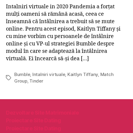
i
Intalniri virtuale in 2020 Pandemia a forțat
n
mulți oameni să rămână acasă, ceea ce
ă
înseamnă că întâlnirea a trebuit să se mute
e
x
online. Pentru acest episod, Kaitlyn Tiffany și
p
cu mine vorbim cu persoanele de întâlnire
a
online și cu VP-ul strategiei Bumble despre
n
modul în care se adaptează la întâlnirea
s
virtuală. Ei încearcă să-și dea […]
i
u
n
Bumble
,
Intalniri virtuale
,
Kaitlyn Tiffany
,
Match
E
e
Group
,
Tinder
t
,
i
d
c
a
h
r
e
Dezvoltare Site Matrimoniale
u
t
t
Proiectare Site Dating
e
i
Proiectare Site Dating
l