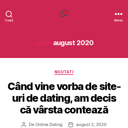
C
Caută
Meniu
r
e
a
Lună:
august 2020
r
e
S
i
C
t
NOUTATI
a
e
Când vine vorba de site-
t
D
e
a
uri de dating, am decis
g
t
o
i
că vârsta contează
r
n
i
g
i
De
Online Dating
august 2, 2020
A
D