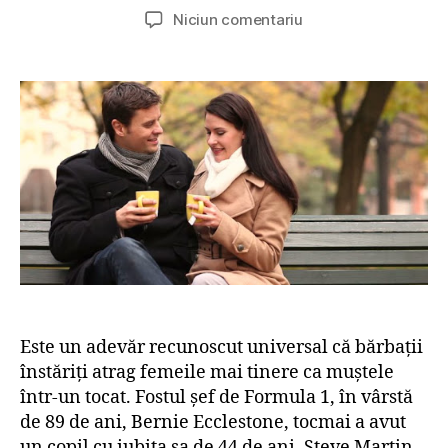
u
a
l
Niciun comentariu
t
t
a
o
ă
C
r
a
â
a
r
n
r
t
d
t
i
v
i
c
i
c
o
n
o
l
e
l
v
o
r
b
a
Este un adevăr recunoscut universal că bărbații
d
înstăriți atrag femeile mai tinere ca muștele
e
s
într-un tocat. Fostul șef de Formula 1, în vârstă
i
de 89 de ani, Bernie Ecclestone, tocmai a avut
t
un copil cu iubita sa de 44 de ani. Steve Martin