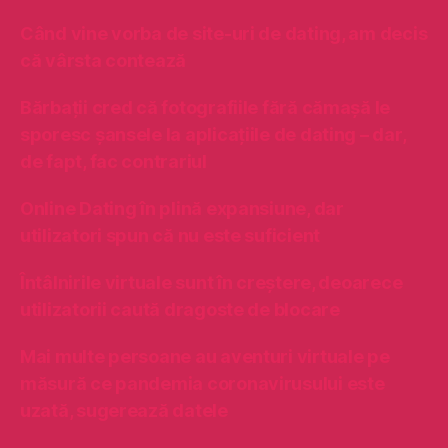
s
u
c
Când vine vorba de site-uri de dating, am decis
p
ă
ă
că vârsta contează
v
:
â
Bărbații cred că fotografiile fără cămașă le
r
sporesc șansele la aplicațiile de dating – dar,
s
t
de fapt, fac contrariul
a
c
Online Dating în plină expansiune, dar
o
utilizatori spun că nu este suficient
n
t
Întâlnirile virtuale sunt în creștere, deoarece
e
utilizatorii caută dragoste de blocare
a
z
ă
Mai multe persoane au aventuri virtuale pe
măsură ce pandemia coronavirusului este
uzată, sugerează datele