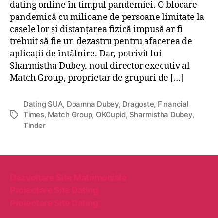
a
dating online în timpul pandemiei. O blocare
l
pandemică cu milioane de persoane limitate la
e
casele lor și distanțarea fizică impusă ar fi
s
trebuit să fie un dezastru pentru afacerea de
u
aplicații de întâlnire. Dar, potrivit lui
n
Sharmistha Dubey, noul director executiv al
t
Match Group, proprietar de grupuri de […]
î
n
c
Dating SUA
,
Doamna Dubey
,
Dragoste
,
Financial
r
Times
,
Match Group
,
OKCupid
,
Sharmistha Dubey
,
E
e
Tinder
t
ș
i
t
c
e
h
r
e
e
Dezvoltare Site Matrimoniale
t
,
Proiectare Site Dating
e
d
Proiectare Site Dating
e
o