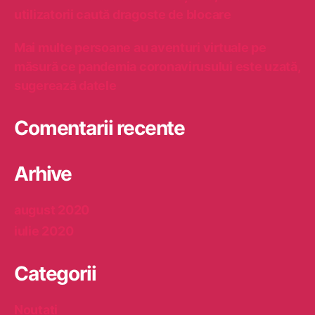
t
utilizatorii caută dragoste de blocare
ă
d
Mai multe persoane au aventuri virtuale pe
r
măsură ce pandemia coronavirusului este uzată,
a
sugerează datele
g
o
s
Comentarii recente
t
e
d
Arhive
e
b
august 2020
l
o
iulie 2020
c
a
Categorii
r
e
Noutati