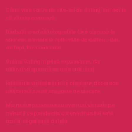
s
u
c
Când vine vorba de site-uri de dating, am decis
p
ă
ă
că vârsta contează
v
:
â
Bărbații cred că fotografiile fără cămașă le
r
sporesc șansele la aplicațiile de dating – dar,
s
t
de fapt, fac contrariul
a
c
Online Dating în plină expansiune, dar
o
utilizatori spun că nu este suficient
n
t
Întâlnirile virtuale sunt în creștere, deoarece
e
utilizatorii caută dragoste de blocare
a
z
ă
Mai multe persoane au aventuri virtuale pe
măsură ce pandemia coronavirusului este
uzată, sugerează datele