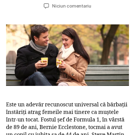
u
a
l
Niciun comentariu
t
t
a
o
ă
C
r
a
â
a
r
n
r
t
d
t
i
v
i
c
i
c
o
n
o
l
e
l
v
o
r
b
a
Este un adevăr recunoscut universal că bărbații
d
înstăriți atrag femeile mai tinere ca muștele
e
s
într-un tocat. Fostul șef de Formula 1, în vârstă
i
de 89 de ani, Bernie Ecclestone, tocmai a avut
t
un copil cu iubita sa de 44 de ani. Steve Martin