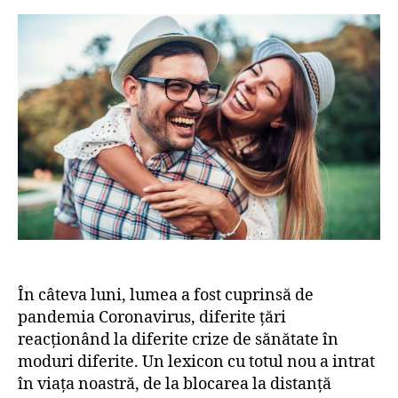
p
r
a
n
a
a
r
t
n
r
t
â
d
t
i
l
e
i
c
n
m
c
o
i
i
o
l
r
a
l
e
c
î
o
n
r
t
o
i
n
m
a
p
v
u
În câteva luni, lumea a fost cuprinsă de
i
l
r
pandemia Coronavirus, diferite țări
c
u
reacționând la diferite crize de sănătate în
o
s
moduri diferite. Un lexicon cu totul nou a intrat
r
u
în viața noastră, de la blocarea la distanță
o
l