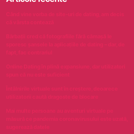
d
ă
d
r
d
u
Când vine vorba de site-uri de dating, am decis
a
a
p
g
ă
că vârsta contează
t
o
:
e
s
l
Bărbații cred că fotografiile fără cămașă le
t
e
sporesc șansele la aplicațiile de dating – dar, de
e
fapt, fac contrariul
î
n
Online Dating în plină expansiune, dar utilizatori
t
r
spun că nu este suficient
-
o
Întâlnirile virtuale sunt în creștere, deoarece
p
utilizatorii caută dragoste de blocare
a
n
Mai multe persoane au aventuri virtuale pe
d
măsură ce pandemia coronavirusului este uzată,
e
m
sugerează datele
i