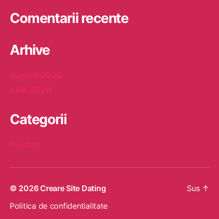
e
Comentarii recente
?
Arhive
august 2020
iulie 2020
Categorii
Noutati
© 2026
Creare Site Dating
Sus
↑
Politica de confidentialitate