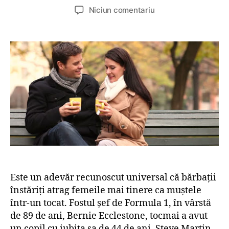
u
a
l
Niciun comentariu
t
t
a
o
ă
C
r
a
â
a
r
n
r
t
d
t
i
v
i
c
i
c
o
n
o
l
e
l
v
o
r
b
a
Este un adevăr recunoscut universal că bărbații
d
înstăriți atrag femeile mai tinere ca muștele
e
s
într-un tocat. Fostul șef de Formula 1, în vârstă
i
de 89 de ani, Bernie Ecclestone, tocmai a avut
t
un copil cu iubita sa de 44 de ani. Steve Martin