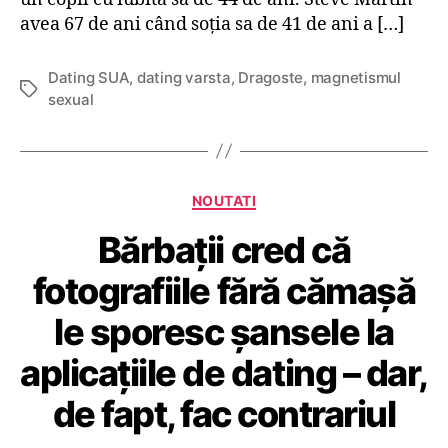
e
avea 67 de ani când soția sa de 41 de ani a […]
-
u
r
Dating SUA
,
dating varsta
,
Dragoste
,
magnetismul
E
i
sexual
t
d
i
e
c
d
h
a
C
e
NOUTATI
t
a
t
i
Bărbații cred că
t
e
n
e
g
fotografiile fără cămașă
g
,
o
a
le sporesc șansele la
r
m
i
aplicațiile de dating – dar,
d
i
e
de fapt, fac contrariul
c
i