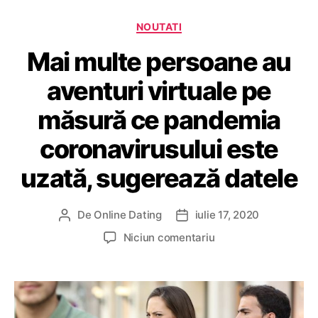
c
e
h
C
s
NOUTATI
e
a
p
t
Mai multe persoane au
t
o
e
e
r
aventuri virtuale pe
g
e
o
s
măsură ce pandemia
r
c
i
ș
coronavirusului este
i
a
n
uzată, sugerează datele
s
e
l
De
Online Dating
iulie 17, 2020
A
D
e
u
a
l
Niciun comentariu
l
t
t
a
a
o
ă
M
a
r
a
a
p
a
r
i
l
r
t
m