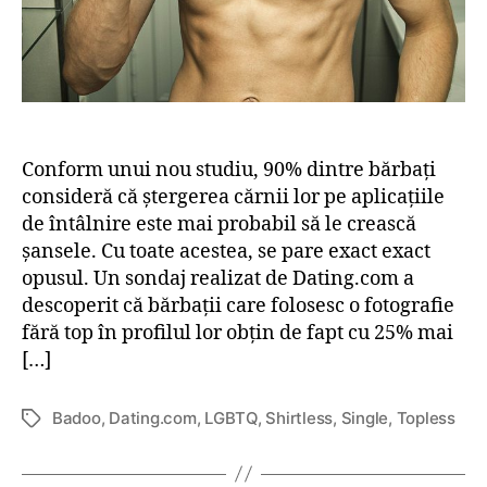
o
g
r
a
f
i
i
Conform unui nou studiu, 90% dintre bărbați
l
consideră că ștergerea cărnii lor pe aplicațiile
e
de întâlnire este mai probabil să le crească
f
șansele. Cu toate acestea, se pare exact exact
ă
opusul. Un sondaj realizat de Dating.com a
r
descoperit că bărbații care folosesc o fotografie
ă
fără top în profilul lor obțin de fapt cu 25% mai
c
ă
[…]
m
a
Badoo
,
Dating.com
,
LGBTQ
,
Shirtless
,
Single
,
Topless
E
ș
t
ă
i
l