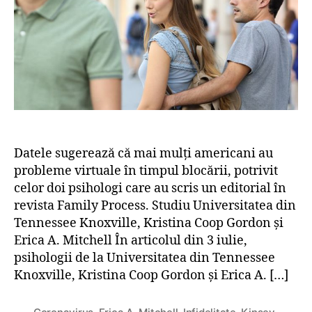
i
t
i
u
c
i
c
l
a
c
o
t
ț
o
l
e
i
l
p
i
e
l
r
e
s
d
o
e
a
Datele sugerează că mai mulți americani au
d
n
probleme virtuale în timpul blocării, potrivit
a
e
t
celor doi psihologi care au scris un editorial în
a
i
revista Family Process. Studiu Universitatea din
u
n
Tennessee Knoxville, Kristina Coop Gordon și
a
g
Erica A. Mitchell În articolul din 3 iulie,
v
–
psihologii de la Universitatea din Tennessee
e
d
n
Knoxville, Kristina Coop Gordon și Erica A. […]
a
t
r
u
,